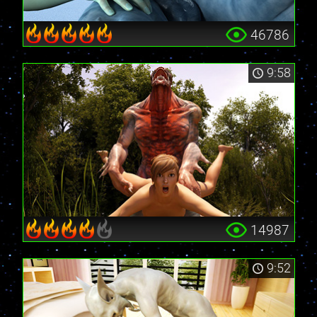
46786
9:58
14987
9:52