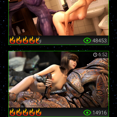
48453
6:52
14916