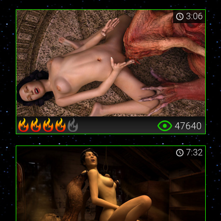
3:06
47640
7:32