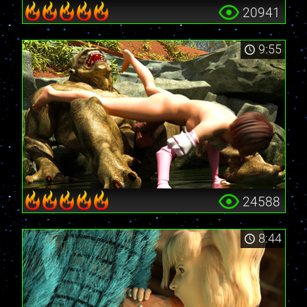
20941
9:55
24588
8:44