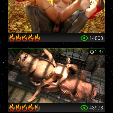
14803
2:37
43973