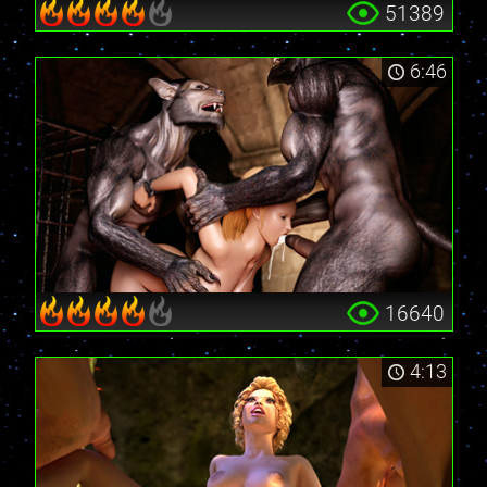
51389
6:46
16640
4:13