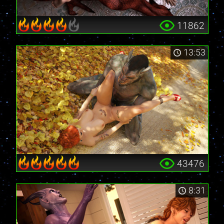
11862
13:53
43476
8:31