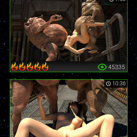
45335
10:36