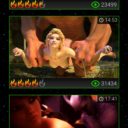
23499
14:53
31434
17:41