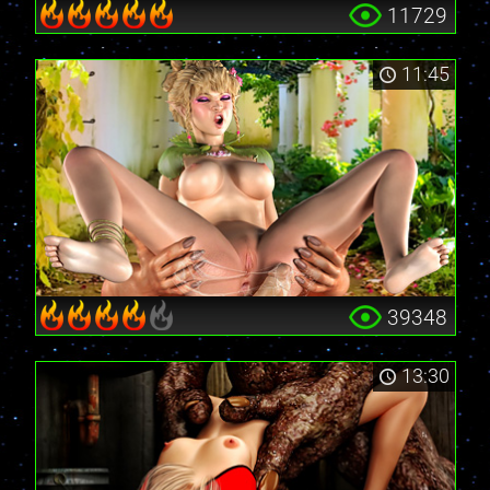
11729
11:45
39348
13:30