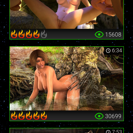
15608
6:34
30699
7:53