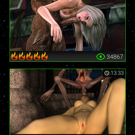
34867
13:33