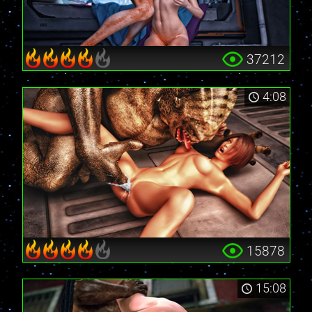
37212
4:08
15878
15:08