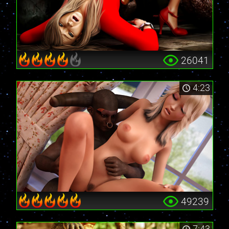
26041
4:23
49239
7:43