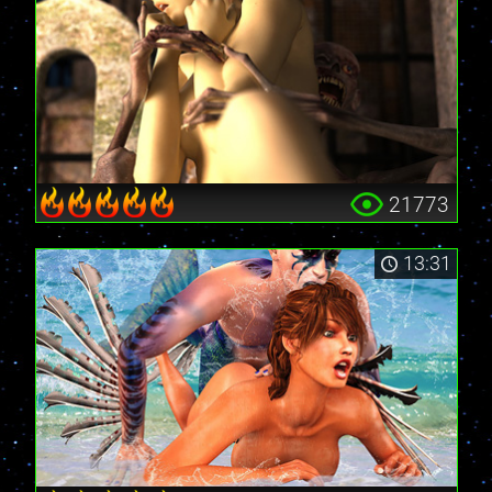
21773
13:31