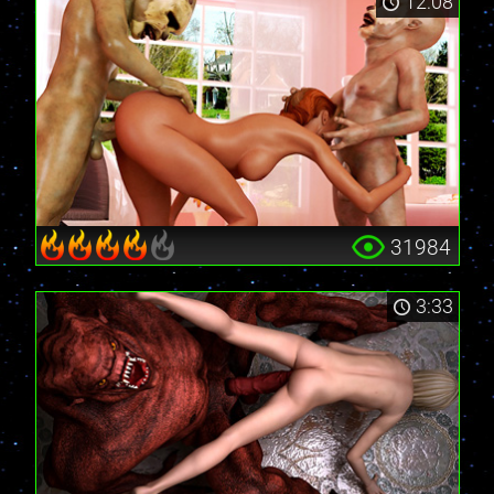
12:08
31984
3:33