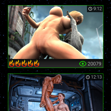
9:12
20079
12:13