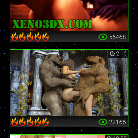
56468
2:16
22165