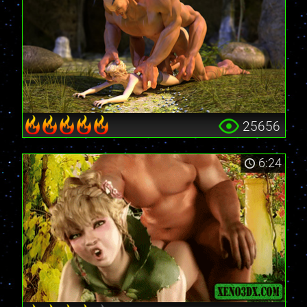
25656
6:24