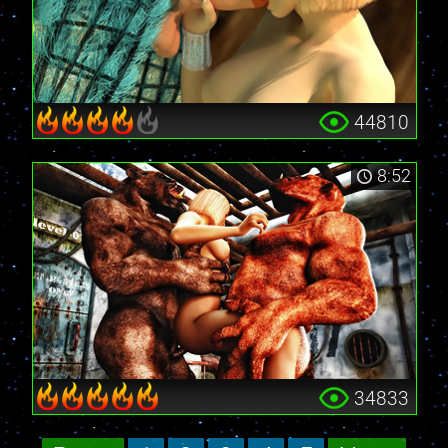
44810
8:52
34833