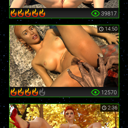
39817
14:50
12570
2:36