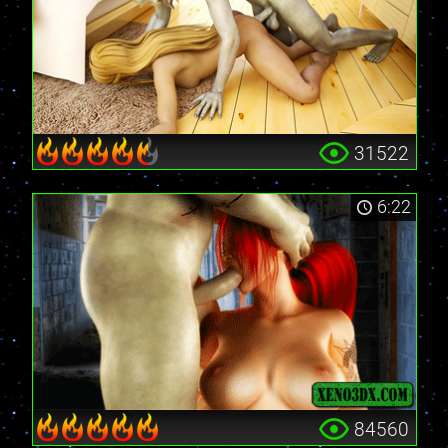
31522
6:22
84560