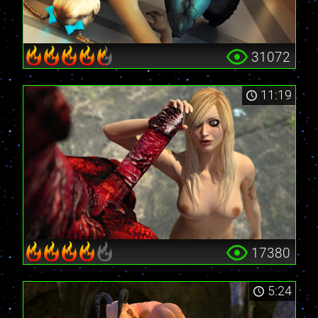
31072
11:19
17380
5:24