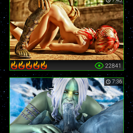
22841
7:36