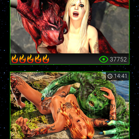
37752
14:41