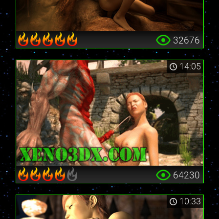
32676
14:05
64230
10:33