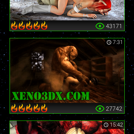
43171
7:31
27742
15:42