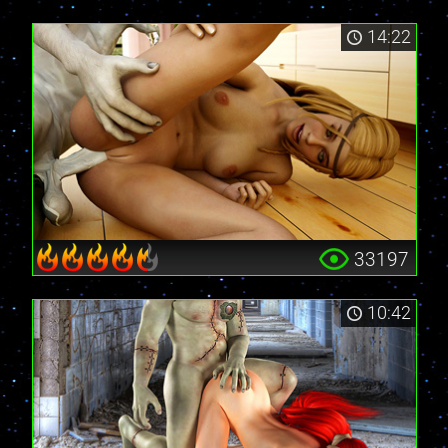
14:22
33197
10:42