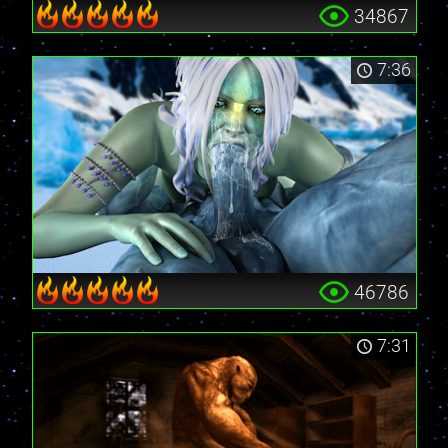
34867
7:36
46786
7:31