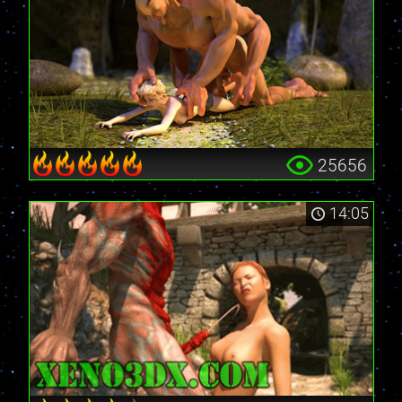
25656
14:05