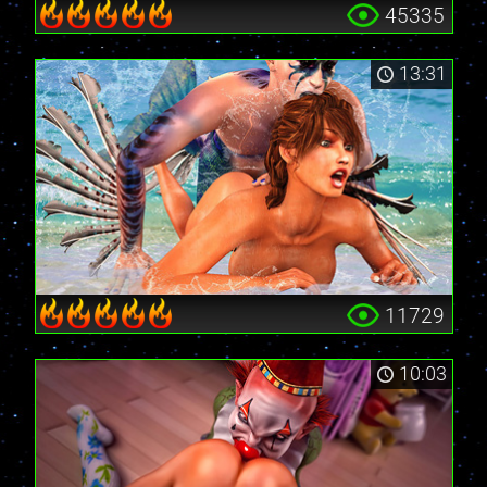
45335
13:31
11729
10:03