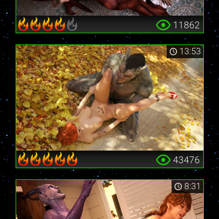
11862
13:53
43476
8:31