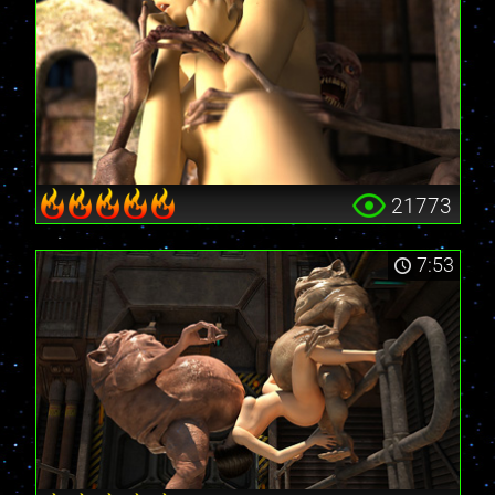
21773
7:53