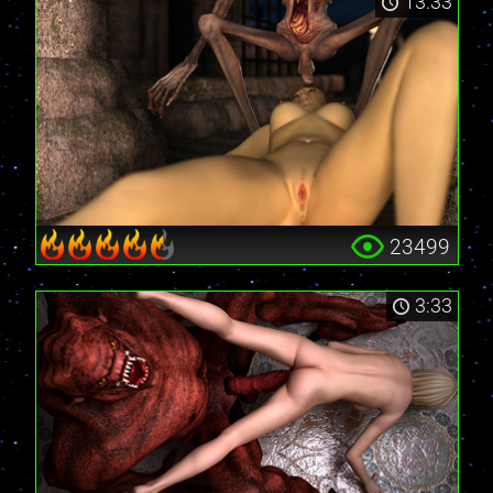
13:33
23499
3:33