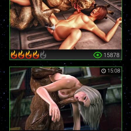
15878
15:08