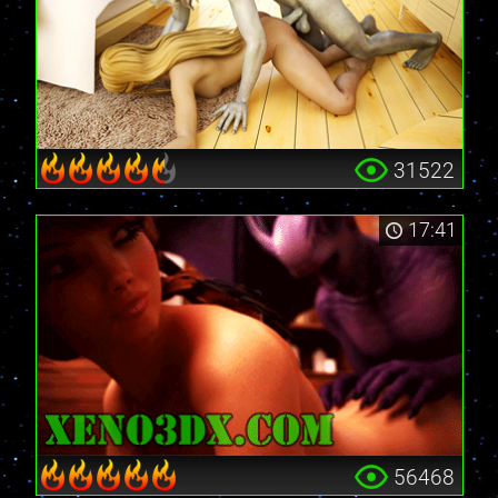
31522
17:41
56468