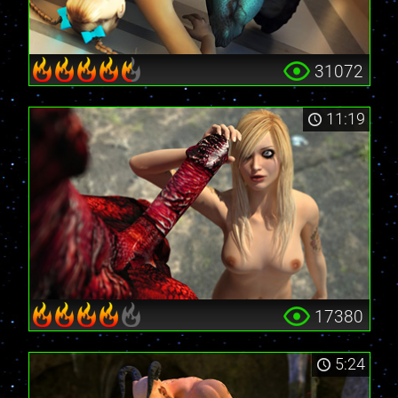
31072
11:19
17380
5:24