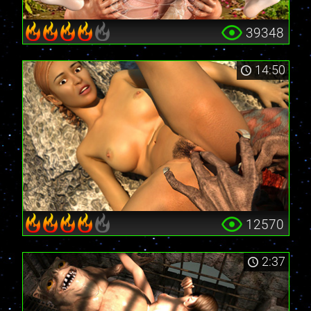
39348
14:50
12570
2:37