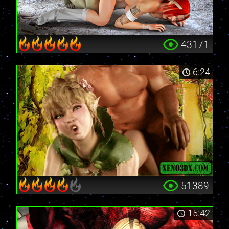
43171
6:24
51389
15:42