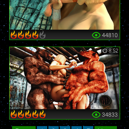
44810
8:52
34833