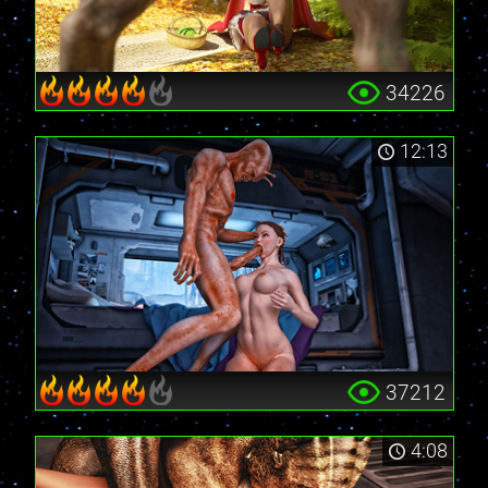
34226
12:13
37212
4:08