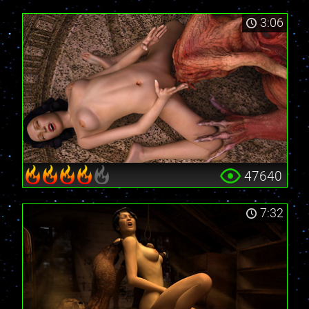
3:06
47640
7:32