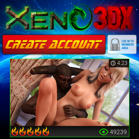
4:23
49239