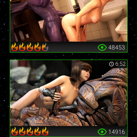
48453
6:52
14916