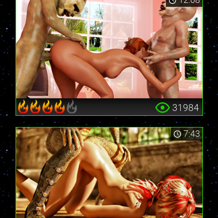
31984
7:43