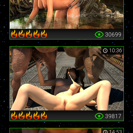
30699
10:36
39817
14:53