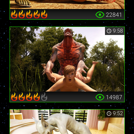
22841
9:58
14987
9:52