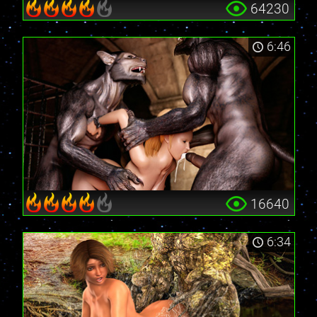
64230
6:46
16640
6:34