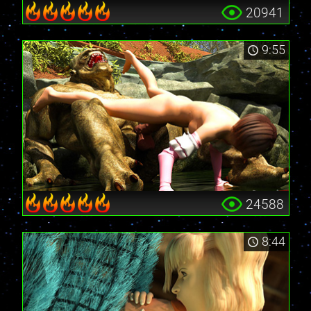
20941
9:55
24588
8:44