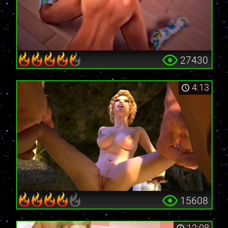
27430
4:13
15608
12:08