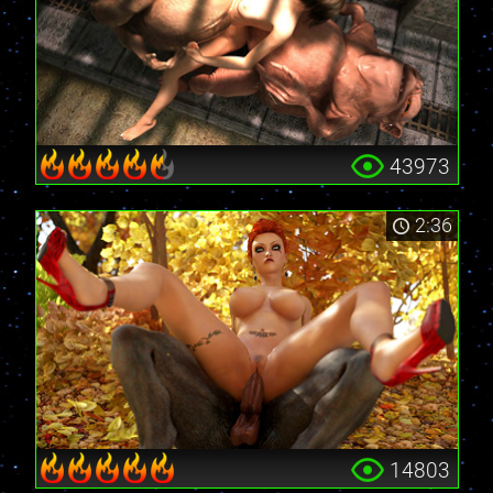
43973
2:36
14803