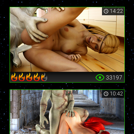
14:22
33197
10:42