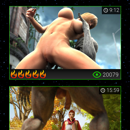
9:12
20079
15:59