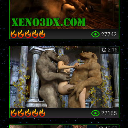
27742
2:16
22165